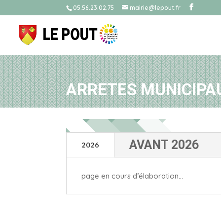
05.56.23.02.75
mairie@lepout.fr
ARRETES MUNICIPA
AVANT 2026
2026
page en cours d’élaboration…