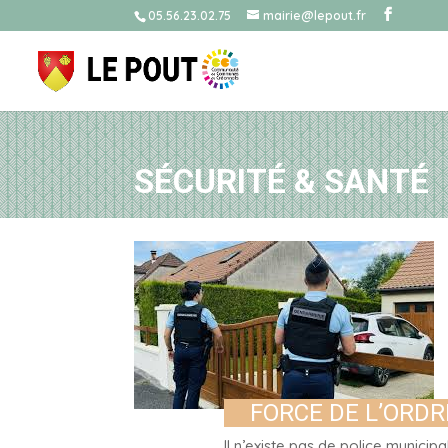
05.56.23.02.75
mairie@lepout.fr
SÉCURITÉ & SANTÉ
FORCE DE L’ORDR
Il n’existe pas de police munic