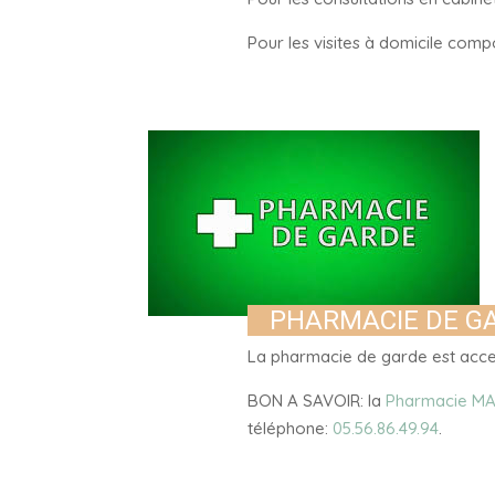
Pour les visites à domicile com
PHARMACIE DE G
La pharmacie de garde est acc
BON A SAVOIR: la
Pharmacie MA
téléphone:
05.56.86.49.94
.