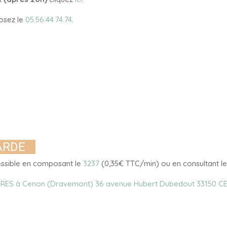
posez le
05.56.44.74.74
.
ARDE
essible en composant le
3237
(0,35€ TTC/min) ou en consultant le 
RES à Cenon (Dravemont) 36 avenue Hubert Dubedout 33150 