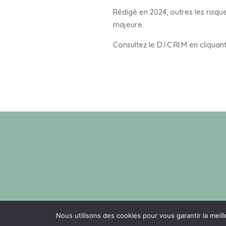
Rédigé en 2024, outres les risq
majeure.
Consultez le D.I.C.RI.M en cliquan
Nous utilisons des cookies pour vous garantir la meill
Mairie Le Pout -
Conception AEL
-