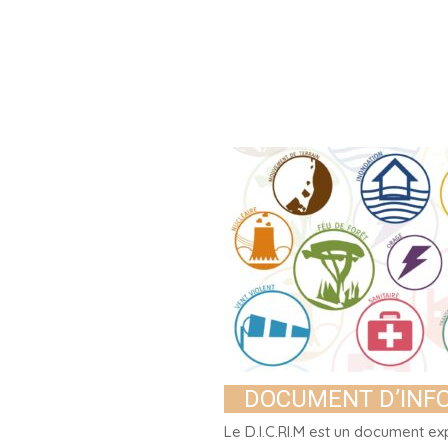
DOCUMENT D’INF
Le D.I.C.RI.M est un document e