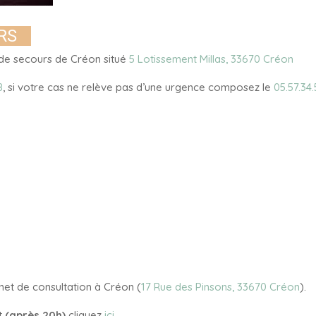
RS
e secours de Créon situé
5 Lotissement Millas, 33670 Créon
8
, si votre cas ne relève pas d’une urgence composez le
05.57.34
et de consultation à Créon (
17 Rue des Pinsons, 33670 Créon
).
et
(après 20h)
cliquez
ici
.