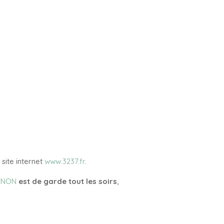
site internet
www.3237.fr
.
CENON
est de garde tout les soirs
,