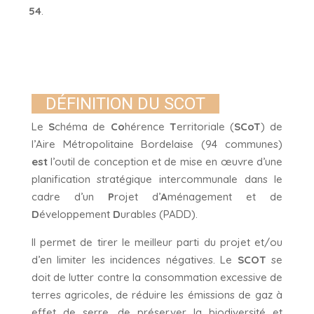
54
.
DÉFINITION DU SCOT
Le
S
chéma de
Co
hérence
T
erritoriale (
SCoT
) de
l’Aire Métropolitaine Bordelaise (94 communes)
est
l’outil de conception et de mise en œuvre d’une
planification stratégique intercommunale dans le
cadre d’un
P
rojet d’
A
ménagement et de
D
éveloppement
D
urables (PADD).
Il permet de tirer le meilleur parti du projet et/ou
d’en limiter les incidences négatives. Le
SCOT
se
doit de lutter contre la consommation excessive de
terres agricoles, de réduire les émissions de gaz à
effet de serre, de préserver la biodiversité et