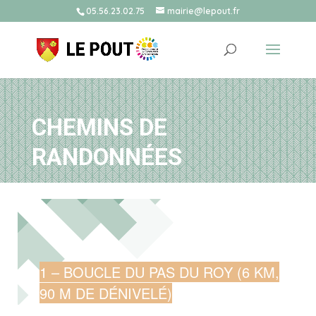
05.56.23.02.75
mairie@lepout.fr
CHEMINS DE
RANDONNÉES
1 – BOUCLE DU PAS DU ROY (6 KM,
90 M DE DÉNIVELÉ)