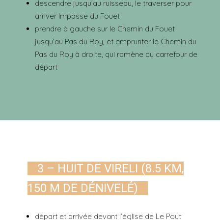
descendre jusqu’au ruisseau, le traverser pour
arriver Impasse du Fouet
prendre à gauche sur le Chemin du Fouet
jusqu’au Pas du Roy, et emprunter le Chemin du
Pas du Roy à droite, qui ramène au carrefour de
départ
3 – HUIT DE VIRELI (8.5 KM,
150 M DE DÉNIVELÉ)
départ et arrivée devant l’église de Le Pout