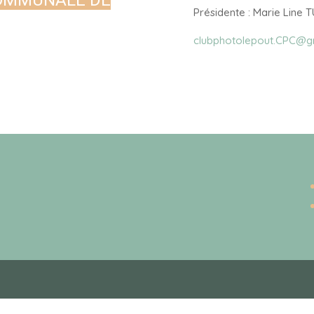
COMMUNALE DE
Présidente : Marie Line
clubphotolepout.CPC@g