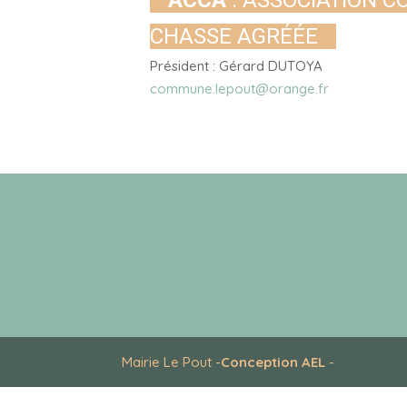
ACCA
: ASSOCIATION 
CHASSE AGRÉÉE
Président : Gérard DUTOYA
commune.lepout@orange.fr
Mairie Le Pout -
Conception AEL
-